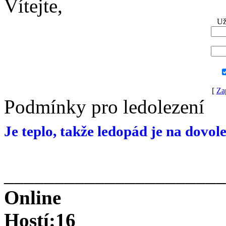
Vítejte,
Už
[
Za
Podmínky pro ledolezení
Je teplo, takže ledopád je na dovol
______________________
Online
Hostí:16