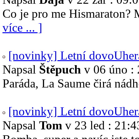
Co je pro me Hismaraton? 
více ... ]
[novinky] Letní dovoUher
Napsal
Štěpuch
v 06 úno : 
Paráda, La Saume čirá nádhe
[novinky] Letní dovoUher
Napsal
Tom
v 23 led : 21:4