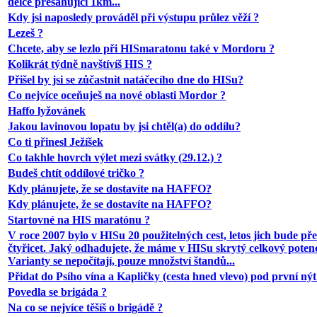
délce přesahující 1km...
Kdy jsi naposledy prováděl při výstupu průlez věží ?
Lezeš ?
Chcete, aby se lezlo při HISmaratonu také v Mordoru ?
Kolikrát týdně navštívíš HIS ?
Přišel by jsi se zůčastnit natáčecího dne do HISu?
Co nejvíce oceňuješ na nové oblasti Mordor ?
Haffo lyžovánek
Jakou lavinovou lopatu by jsi chtěl(a) do oddílu?
Co ti přinesl Ježíšek
Co takhle hovrch výlet mezi svátky (29.12.) ?
Budeš chtít oddílové tričko ?
Kdy plánujete, že se dostavíte na HAFFO?
Kdy plánujete, že se dostavíte na HAFFO?
Startovné na HIS maratónu ?
V roce 2007 bylo v HISu 20 použitelných cest, letos jich bude př
čtyřicet. Jaký odhadujete, že máme v HISu skrytý celkový poten
Varianty se nepočítají, pouze množství štandů...
Přidat do Psího vína a Kapličky (cesta hned vlevo) pod první nýt 
Povedla se brigáda ?
Na co se nejvíce těšíš o brigádě ?