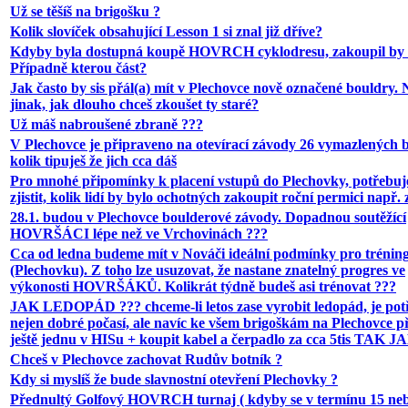
Už se těšíš na brigošku ?
Kolik slovíček obsahující Lesson 1 si znal již dříve?
Kdyby byla dostupná koupě HOVRCH cyklodresu, zakoupil by s
Případně kterou část?
Jak často by sis přál(a) mít v Plechovce nově označené bouldry.
jinak, jak dlouho chceš zkoušet ty staré?
Už máš nabroušené zbraně ???
V Plechovce je připraveno na otevírací závody 26 vymazlených 
kolik tipuješ že jich cca dáš
Pro mnohé připomínky k placení vstupů do Plechovky, potřebu
zjistit, kolik lidí by bylo ochotných zakoupit roční permici např. 
28.1. budou v Plechovce boulderové závody. Dopadnou soutěžící
HOVRŠÁCI lépe než ve Vrchovinách ???
Cca od ledna budeme mít v Nováči ideální podmínky pro trénin
(Plechovku). Z toho lze usuzovat, že nastane znatelný progres ve
výkonosti HOVRŠÁKŮ. Kolikrát týdně budeš asi trénovat ???
JAK LEDOPÁD ??? chceme-li letos zase vyrobit ledopád, je pot
nejen dobré počasí, ale navíc ke všem brigoškám na Plechovce p
ještě jednu v HISu + koupit kabel a čerpadlo za cca 5tis TAK J
Chceš v Plechovce zachovat Rudův botník ?
Kdy si myslíš že bude slavnostní otevření Plechovky ?
Přednultý Golfový HOVRCH turnaj ( kdyby se v termínu 15 ne