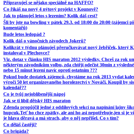
Připravuješ se nějako speciálně na HAFFO?
Co říkáš na nový 4 nýtový projekt v Kounově?
Jak to plánuješ letos s lezením? Kolik dáš cest?
Šli by jste na bowling v pátek 29.3. od 18:00 do 20:00 (zájemci pi
komentářů)
Bude letos ledopád ?
Kolik dáš o vánočních závodech Jokerů?
Kolikrát v týdnu plánuješ přeručkovávat nový žebříček, který 
instaloval v Plechovce?
Viz. dotaz v článku HIS maraton 2012 výsledky. Chceš za rok u
některým závodníkům volbu, zda chtějí odečíst 30min z výsledn
nebo 15 minut lezení navíc oproti ostatním ???
Pokud bude dostatek zájemců, chystáme na rok 2013 vydat kale
výročí 50 let organizovaného horolezectví v Nováči. Koupil by sis
kalendář??
Co je tvůj nejoblíbenější nápoj
Jak se ti líbil dětský HIS maraton
Zdenda propůjčil jedné z oddílových sekcí na napínání lajny ši
hupcuk.Teť ho chce zpátky, ale ani ho asi nepotřebuje,jen si je 
je hlava děravá a má strach, aby o něj nepřišel. Co s tím?
Co děláš častěji?
Co brigáda?