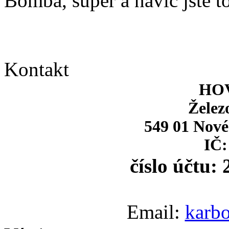
Bomba, super a navíc jste to
Kontakt
HOV
Želez
549 01 Nové
IČ:
číslo účtu:
Email:
karb