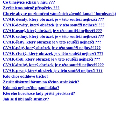
Co ti nejvíce schází v hisu ???
Zvýšit letos mírně příspěvky ???
Chcete aby se po zkončení vánočních závodů konal "horolezecký
CVAK-desátý, který obrázek je v této soutěži nejhezčí ???
CVAK-devátý, který obrázek je v této soutěži nejhezčí ???
CVAK-osmý, který obrázek je v této soutěži nejhezčí ???
CVAK-sedmý, který obrázek je v této soutěži nejhezčí ???
CVAK-šestý, který obrázek je v této soutěži nejhezčí ???
CVAK-pátý, který obrázek je v této soutěži nejhezčí ???
CVAK-čtvrtý, který obrázek je v této soutěži nejhezčí ???
CVAK-třetí, který obrázek je v této soutěži nejhezčí ???
CVAK-druhý, který obrázek je v této soutěži nejhezčí ???
CVAK-první, který obrázek je v této soutěži nejhezčí ???
Kdo chce oddílové tričko?
Zrušit diskuzní fórum na těchto stránkách?
Kdo má nejhezčího panďuláka?
Kterého horolezce tady příště představit?
Jak se ti líbí naše stránky?