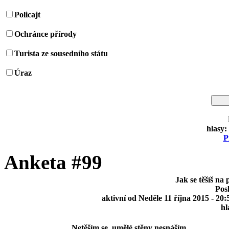
Policajt
Ochránce přírody
Turista ze sousedního státu
Úraz
hlasy:
P
Anketa #99
Jak se těšíš na
Pos
aktivní od Neděle 11 října 2015 - 20
hl
Netěším se, umělé stěny nesnáším