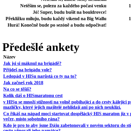
Netěším se, polezu za každého počasí venku
1
Jó! Super, budu bušit na bouldrovce!
Překližku miluju, budu každý víkend na Big Wallu
1
Hurá! Konečně bude po sezóně a budu odpočívat!
Předešlé ankety
Název
Jak jsi si máknul na brigádě?
Přijdeš na brigádu vole?
Ledopád v HISu narůstá co ty na to?
Jak začneš rok 2018
Na co se těšíš?
Kolik dáš o HISmaratonu cest
v HISu se množí stížnosti na volně pobíhající a do cesty kálejíci p
mazlíčky, které jejich majitelé nehlidají ani po nich neuklízí.
Co říkáš na nápad moci startovat dospělácký HIS maraton jiz v 
večer, místo sobotního rána?
Kdo je pro to aby jsme Dáju zabetonovali v novém sektoru do st
cestu věnovali jeho památce?