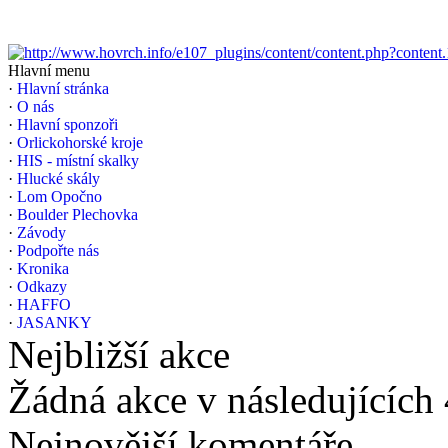
Hlavní menu
·
Hlavní stránka
·
O nás
·
Hlavní sponzoři
·
Orlickohorské kroje
·
HIS - místní skalky
·
Hlucké skály
·
Lom Opočno
·
Boulder Plechovka
·
Závody
·
Podpořte nás
·
Kronika
·
Odkazy
·
HAFFO
·
JASANKY
Nejbližší akce
Žádná akce v následujících
Nejnovější komentáře