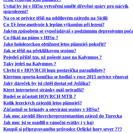
Uvítal by jsi v HISu vytvoření umělé dřevěné spáry pro nácvik
spárolezení?
Na co se nejvíce těšíš na oddílovém zájezdu na Sicílii
Co Tě žene,motivuje k lepším výkonům při lezení?
Jakým způsobem se vypořádáváš s podzimním depresivním poč
Co říkáš na piáno v HISu ?
Jako hololezeckou obtížnost letos plánuješ pokořit?
Jak se těšíš na překližkovou sezónu?
Pojedeš příště tzn. už pošesté zase na Kalymnos ?
Taky jedeš na Kalymnos ?
Chybí ti v HOVRCH logu postavička paraglidisty?
Kterému sportu,koníčku se hodláš v roce 2015 nejvíce věnovat
Jaký dáreček by jsi chtěl dostat od Ježíška?
Které internetové stránky máš nejradši?
Budeš se účastnit HOVRCH MTB ?
Kolik lezeckých zájezdů letos plánuješ?
Zůčastníš se brigády a otevírání sezóny v HISu?
Jak moc závidíš Hovrchreprezentantům zájezd do Turecka
Jak moc jsi se osádlil o vánoční svátky ( v kg)
Koupíš si připravovaného průvodce Orlické hory sever ???