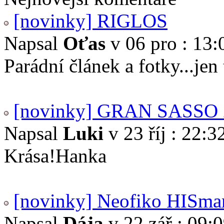
[novinky] RIGLOS
Napsal
Oťas
v 06 pro : 13:
Parádní článek a fotky...je
[novinky] GRAN SASSO 
Napsal
Luki
v 23 říj : 22:3
Krása!Hanka
[novinky] Neofiko HISma
Napsal
Dája
v 22 zář : 09: