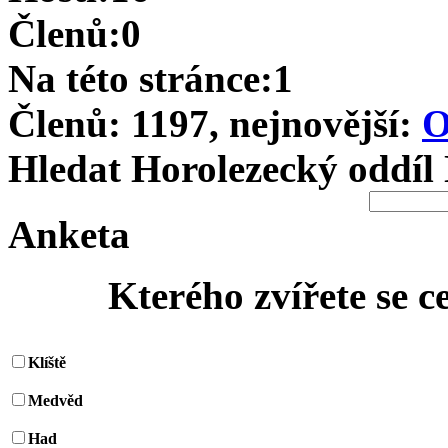
Členů:0
Na této stránce:1
Členů: 1197, nejnovější:
O
Hledat Horolezecký oddíl
Anketa
Kterého zvířete se c
Klíště
Medvěd
Had