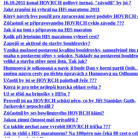
16.10.2011 konal HOVRCH golfový turnaj, "závodil" by jsi ?
Jaké zranění jsi vyhrál na HIS maratonu 2011
Který návrh bys použil pro zpracování nové podoby HOVRCH 
Zůčastníš se připravovaného HOVRCH cyklo závodu ???
Jak si na tom s přípravou na HIS maraton
Kolik při letošním HIS maratonu vylezeš cest?
Zapojíš se aktivně do stavby bouldrovky?
Vzniká možnost postavení kvalitní bouldrovky, samozřejmě tím
snaha o postavení stěny v sokolce. Náklady na postavení bouldr
veliké a stavba stěny není jistá. Tak jak?
Humusová je odkopaná a navíc ji bude Dan v horní partii čistit. 
změnu názvu cesty po těchto úpravách z Humusová na Odhumu
Účastil by jsi se HOVRCH paintball řeže ???
Která je pro tebe nejlepší lezecká oblast světa ?
Už se těšíš na brigošky v HISu ?
Provedl jsi na HOVRCH schůzi něco, co by Jiří Stanislav Guth-
Jarkovský nepochválil ?
Zúčastnil by ses bowlingového HOVRCH klání?
Jakou zimní činnost máš nejraději ?
Co takhle nechat zase vyrobit HOVRCH trička ???
Jak to vidíš s HIS maratonem? Na 100péro nás čeká 80 cest o ce