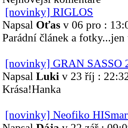
[novinky] RIGLOS
Napsal
Oťas
v 06 pro : 13:
Parádní článek a fotky...je
[novinky] GRAN SASSO 
Napsal
Luki
v 23 říj : 22:3
Krása!Hanka
[novinky] Neofiko HISmar
Napsal
Dája
v 22 zář : 09: