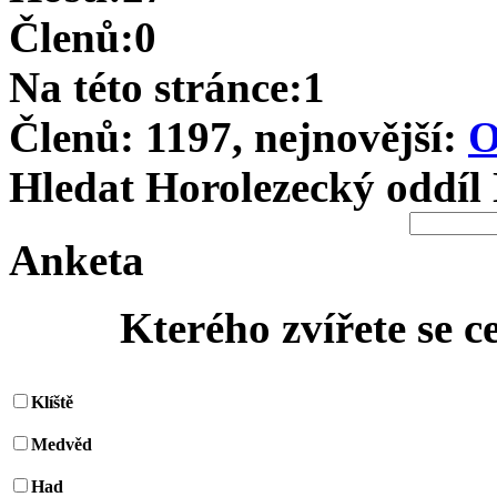
Členů:0
Na této stránce:1
Členů: 1197, nejnovější:
O
Hledat Horolezecký oddíl
Anketa
Kterého zvířete se c
Klíště
Medvěd
Had