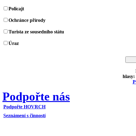
Policajt
Ochránce přírody
Turista ze sousedního státu
Úraz
hlasy:
P
Podpořte nás
Podpořte HOVRCH
Seznámení s činností