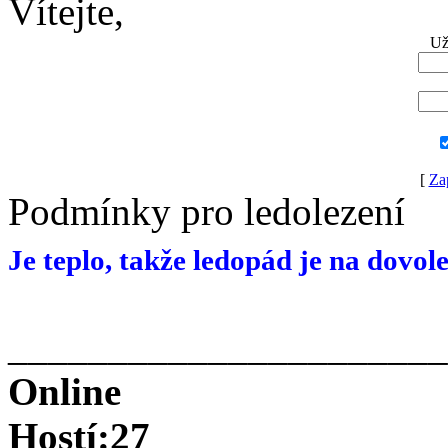
Vítejte,
Už
[
Za
Podmínky pro ledolezení
Je teplo, takže ledopád je na dovol
______________________
Online
Hostí:27