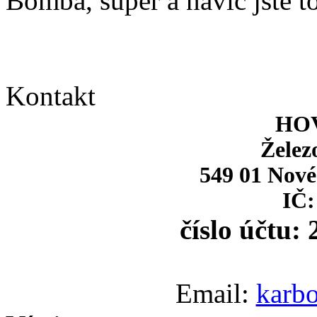
Bomba, super a navíc jste to
Kontakt
HOV
Želez
549 01 Nové
IČ:
číslo účtu:
Email:
karb