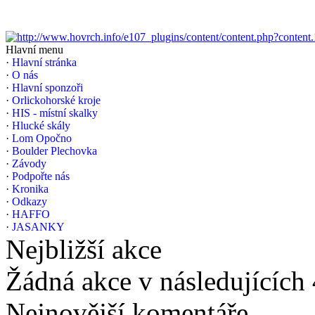
Hlavní menu
·
Hlavní stránka
·
O nás
·
Hlavní sponzoři
·
Orlickohorské kroje
·
HIS - místní skalky
·
Hlucké skály
·
Lom Opočno
·
Boulder Plechovka
·
Závody
·
Podpořte nás
·
Kronika
·
Odkazy
·
HAFFO
·
JASANKY
Nejbližší akce
Žádná akce v následujících
Nejnovější komentáře