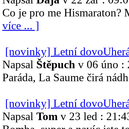
Co je pro me Hismaraton? 
více ... ]
[novinky] Letní dovoUher
Napsal
Štěpuch
v 06 úno : 
Paráda, La Saume čirá nádhe
[novinky] Letní dovoUher
Napsal
Tom
v 23 led : 21:4