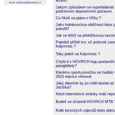
lezení?
Email:
karborund@centrum.cz
Jakým způsobem se vypořádáváš
podzimním depresivním počasím
Co říkáš na piáno v HISu ?
Jako hololezeckou obtížnost letos 
pokořit?
Jak se těšíš na překližkovou sezó
Pojedeš příště tzn. už pošesté zas
Kalymnos ?
Taky jedeš na Kalymnos ?
Chybí ti v HOVRCH logu postavičk
paraglidisty?
Kterému sportu,koníčku se hodláš 
2015 nejvíce věnovat
Jaký dáreček by jsi chtěl dostat od
Ježíška?
Které internetové stránky máš nejr
Budeš se účastnit HOVRCH MTB 
Kolik lezeckých zájezdů letos plán