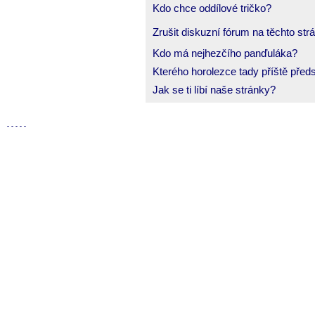
Kdo chce oddílové tričko?
Zrušit diskuzní fórum na těchto st
Kdo má nejhezčího panďuláka?
Kterého horolezce tady příště předs
Jak se ti líbí naše stránky?
-
-
-
-
-