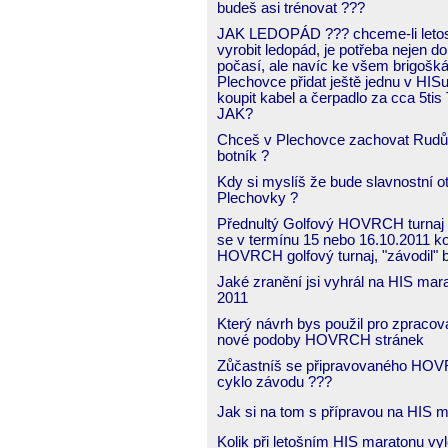
budeš asi trénovat ???
JAK LEDOPÁD ??? chceme-li leto
vyrobit ledopád, je potřeba nejen d
počasí, ale navíc ke všem brigošk
Plechovce přidat ještě jednu v HIS
koupit kabel a čerpadlo za cca 5tis
JAK?
Chceš v Plechovce zachovat Rud
botník ?
Kdy si myslíš že bude slavnostní o
Plechovky ?
Přednultý Golfový HOVRCH turnaj 
se v termínu 15 nebo 16.10.2011 k
HOVRCH golfový turnaj, "závodil" b
Jaké zranění jsi vyhrál na HIS mar
2011
Který návrh bys použil pro zpracov
nové podoby HOVRCH stránek
Zůčastníš se připravovaného HO
cyklo závodu ???
Jak si na tom s přípravou na HIS 
Kolik při letošním HIS maratonu vy