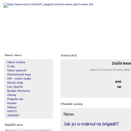
Hlavní menu
Anketa #18
·
Hlavní stránka
Zvýšit leto
·
O nás
aktivní od Čtvrtek 08 ledna 2009 
·
Hlavní sponzoři
·
Orlickohorské kroje
·
HIS - místní skalky
ano
·
Hlucké skály
ne
·
Lom Opočno
·
Boulder Plechovka
·
Závody
·
Podpořte nás
·
Kronika
Předešlé ankety
·
Odkazy
·
HAFFO
Název
·
JASANKY
Jak jsi si máknul na brigádě?
Nejbližší akce