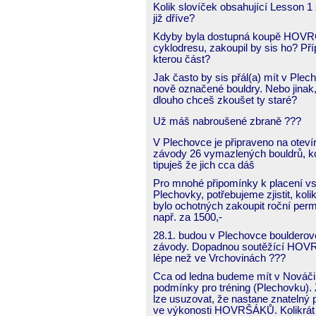
Kolik slovíček obsahující Lesson 1 
již dříve?
Kdyby byla dostupná koupě HOV
cyklodresu, zakoupil by sis ho? Př
kterou část?
Jak často by sis přál(a) mít v Plec
nově označené bouldry. Nebo jinak,
dlouho chceš zkoušet ty staré?
Už máš nabroušené zbraně ???
V Plechovce je připraveno na oteví
závody 26 vymazlených bouldrů, ko
tipuješ že jich cca dáš
Pro mnohé připomínky k placení vs
Plechovky, potřebujeme zjistit, kolik
bylo ochotných zakoupit roční perm
např. za 1500,-
28.1. budou v Plechovce boulderov
závody. Dopadnou soutěžící HOV
lépe než ve Vrchovinách ???
Cca od ledna budeme mít v Nováči 
podmínky pro tréning (Plechovku). 
lze usuzovat, že nastane znatelný 
ve výkonosti HOVRŠÁKŮ. Kolikrát