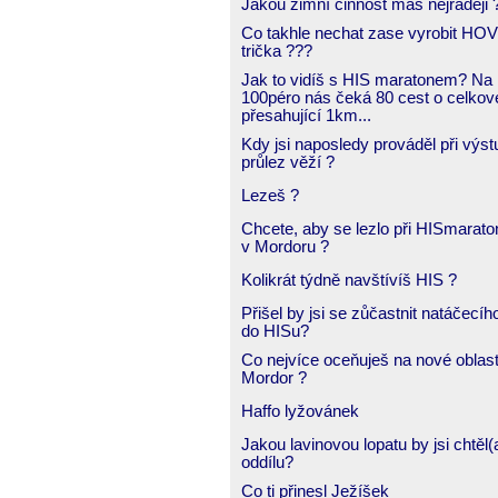
Jakou zimní činnost máš nejraději 
Co takhle nechat zase vyrobit H
trička ???
Jak to vidíš s HIS maratonem? Na
100péro nás čeká 80 cest o celkov
přesahující 1km...
Kdy jsi naposledy prováděl při výs
průlez věží ?
Lezeš ?
Chcete, aby se lezlo při HISmarato
v Mordoru ?
Kolikrát týdně navštívíš HIS ?
Přišel by jsi se zůčastnit natáčecíh
do HISu?
Co nejvíce oceňuješ na nové oblast
Mordor ?
Haffo lyžovánek
Jakou lavinovou lopatu by jsi chtěl(
oddílu?
Co ti přinesl Ježíšek