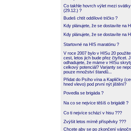
Co takhle hovrch výlet mezi svátky
(29.12.) ?
Budeš chtít oddílové tričko ?
Kdy plánujete, že se dostavíte na
Kdy plánujete, že se dostavíte na
Startovné na HIS maratónu ?
V roce 2007 bylo v HISu 20 použit
cest, letos jich bude přez čtyřicet. 
odhadujete, že máme v HISu skryt
celkový potenciál? Varianty se nepoč
pouze množství štandů...
Přidat do Psího vína a Kapličky (ce
hned vlevo) pod první nýt jištění?
Povedla se brigáda ?
Na co se nejvíce těšíš o brigádě ?
Co ti nejvíce schází v hisu ???
Zvýšit letos mírně příspěvky ???
Chcete aby se po zkončení vánočn