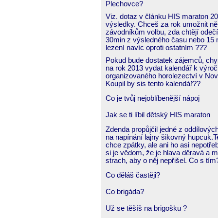
Plechovce?
Viz. dotaz v článku HIS maraton 2
výsledky. Chceš za rok umožnit n
závodníkům volbu, zda chtějí odečí
30min z výsledného času nebo 15 
lezení navíc oproti ostatním ???
Pokud bude dostatek zájemců, ch
na rok 2013 vydat kalendář k výročí
organizovaného horolezectví v Nov
Koupil by sis tento kalendář??
Co je tvůj nejoblíbenější nápoj
Jak se ti líbil dětský HIS maraton
Zdenda propůjčil jedné z oddílovýc
na napínání lajny šikovný hupcuk.T
chce zpátky, ale ani ho asi nepotřeb
si je vědom, že je hlava děravá a 
strach, aby o něj nepřišel. Co s tím
Co děláš častěji?
Co brigáda?
Už se těšíš na brigošku ?