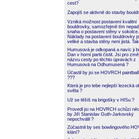
cest?
Zapojíš se aktivně do stavby bould
Vzniká možnost postavení kvalitní
bouldrovky, samozřejmě tím nepad
snaha o postavení stěny v sokolce.
Náklady na postavení bouldrovky j
veliké a stavba stěny není jistá. Tak
Humusová je odkopaná a navíc ji 
Dan v horní partii čistit. Jsi pro zm
názvu cesty po těchto úpravách z
Humusová na Odhumusená ?
Účastil by jsi se HOVRCH paintball
???
Která je pro tebe nejlepší lezecká o
světa ?
Už se těšíš na brigošky v HISu ?
Provedl jsi na HOVRCH schůzi něc
by Jiří Stanislav Guth-Jarkovský
nepochválil ?
Zúčastnil by ses bowlingového 
klání?