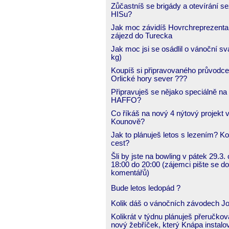
Zůčastníš se brigády a otevírání s
HISu?
Jak moc závidíš Hovrchreprezent
zájezd do Turecka
Jak moc jsi se osádlil o vánoční sv
kg)
Koupíš si připravovaného průvodce
Orlické hory sever ???
Připravuješ se nějako speciálně na
HAFFO?
Co říkáš na nový 4 nýtový projekt 
Kounově?
Jak to plánuješ letos s lezením? Ko
cest?
Šli by jste na bowling v pátek 29.3.
18:00 do 20:00 (zájemci pište se do
komentářů)
Bude letos ledopád ?
Kolik dáš o vánočních závodech J
Kolikrát v týdnu plánuješ přeručkov
nový žebříček, který Knápa instalov