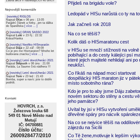
Žádná akce v následujících 40 dních
Přijdeš na brigádu vole?
Nejnovější komentáře
Ledopád v HISu narůstá co ty na t
[novinky] RIGLOS
Napsal
Oťas
v 06 pro : 13:05
Parádní článek a fotky...jen ta dálka
Jak začneš rok 2018
do Španělska
[ více ... ]
[novinky] GRAN SASSO 2022
Na co se těšíš?
Napsal
Luki
v 23 říj : 22:32
Krása!Hanka
Kolik dáš o HISmaratonu cest
[novinky] Neofiko HISmaratón
Napsal
Dája
v 22 zář : 09:09
v HISu se množí stížnosti na volně
Co je pro me Hismaraton? Mnoho let
pobíhající a do cesty kálejíci psí m
budovana znacka
[ více ... ]
které jejich majitelé nehlidají ani po
[novinky] Letní dovoUheráci 2021
Napsal
Štěpuch
v 06 úno : 21:00
neuklízí.
Paráda, La Saume čirá nádhera !!!
Co říkáš na nápad moci startovat
[novinky] Letní dovoUheráci 2021
Napsal
Tom
v 23 led : 21:43
dospělácký HIS maraton jiz v pátek
Bomba, super a navíc jste to dobře
místo sobotního rána?
podrtili.
Kdo je pro to aby jsme Dáju zabeto
novém sektoru do stěny a cestu vě
Kontakt
jeho památce?
HOVRCH, z.s.
Uvítal by jsi v HISu vytvoření uměl
Železova louka 68
dřevěné spáry pro nácvik spárolez
549 01 Nové Město nad
Metují
Na co se nejvíce těšíš na oddílov
IČ: 04700881
zájezdu na Sicílii
číslo účtu:
2600928477/2010
Co Tě žene,motivuje k lepším výko