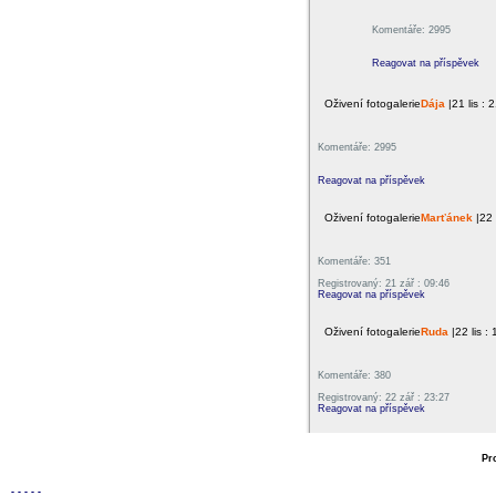
Komentáře: 2995
Reagovat na příspěvek
Oživení fotogalerie
Dája
|21 lis : 
Komentáře: 2995
Reagovat na příspěvek
Oživení fotogalerie
Marťánek
|22 
Komentáře: 351
Registrovaný: 21 zář : 09:46
Reagovat na příspěvek
Oživení fotogalerie
Ruda
|22 lis :
Komentáře: 380
Registrovaný: 22 zář : 23:27
Reagovat na příspěvek
Pr
-
-
-
-
-