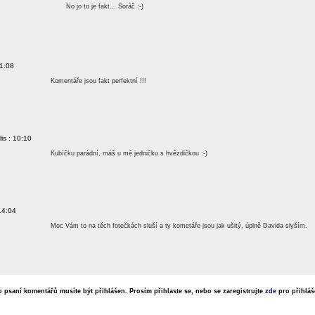
No jo to je fakt... Soráč :-)
21:08
Komentáře jsou fakt perfektní !!!
lis : 10:10
Kubíčku parádní, máš u mě jedničku s hvězdičkou :-)
 14:04
Moc Vám to na těch fotečkách sluší a ty kometáře jsou jak ušitý, úplně Davida slyším.
o psaní komentářů musíte být přihlášen. Prosím přihlaste se, nebo se zaregistrujte
zde
pro přihláš