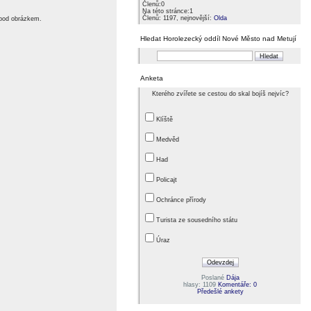
Členů:0
Na této stránce:1
Členů: 1197, nejnovější:
Olda
 pod obrázkem.
Hledat Horolezecký oddíl Nové Město nad Metují
Anketa
Kterého zvířete se cestou do skal bojíš nejvíc?
Klíště
Medvěd
Had
Policajt
Ochránce přírody
Turista ze sousedního státu
Úraz
Poslané
Dája
hlasy: 1109
Komentáře: 0
Předešlé ankety