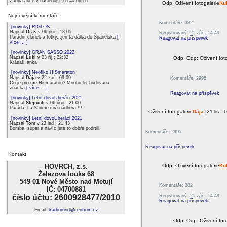
Žádná akce v následujících 40 dních
Odp: Oživení fotogalerie
Ku
Nejnovější komentáře
Komentáře: 382
[novinky] RIGLOS
Napsal
Oťas
v 06 pro : 13:05
Registrovaný: 21 zář : 14:49
Parádní článek a fotky...jen ta dálka do Španělska
[
Reagovat na příspěvek
více ... ]
[novinky] GRAN SASSO 2022
Napsal
Luki
v 23 říj : 22:32
Odp: Odp: Oživení foto
Krása!Hanka
[novinky] Neofiko HISmaratón
Napsal
Dája
v 22 zář : 09:09
Komentáře: 2995
Co je pro me Hismaraton? Mnoho let budovana
znacka
[ více ... ]
Reagovat na příspěvek
[novinky] Letní dovoUheráci 2021
Napsal
Štěpuch
v 06 úno : 21:00
Paráda, La Saume čirá nádhera !!!
Oživení fotogalerie
Dája
|21 lis : 
[novinky] Letní dovoUheráci 2021
Napsal
Tom
v 23 led : 21:43
Bomba, super a navíc jste to dobře podrtili.
Komentáře: 2995
Reagovat na příspěvek
Kontakt
HOVRCH, z.s.
Odp: Oživení fotogalerie
Ku
Železova louka 68
549 01 Nové Město nad Metují
Komentáře: 382
IČ: 04700881
číslo účtu: 2600928477/2010
Registrovaný: 21 zář : 14:49
Reagovat na příspěvek
Email:
karborund@centrum.cz
Odp: Odp: Oživení foto