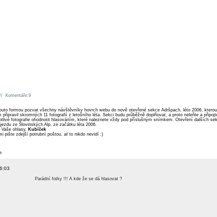
//
Komentáře:9
outo formou pozvat všechny návštěvníky hovrch webu do nově otevřené sekce Adršpach, léto 2006, kterou na
 připravil skromných 11 fotografií z letošního léta. Sekci budu průběžně doplňovat, a proto neleňte a připojt
tlivé fotografie ohodnotit hlasováním, které naleznete vždy pod příslušným snímkem. Otevření dalších sekc
jezdu ze Slovinských Alp, ze začátku léta 2006.
 Vaše ohlasy.
Kubíček
mi pište zdejší potrubní poštou, ať to nikdo nevidí :)
e
16:03
Parádní fotky !!! A kde že se dá hlasovat ?