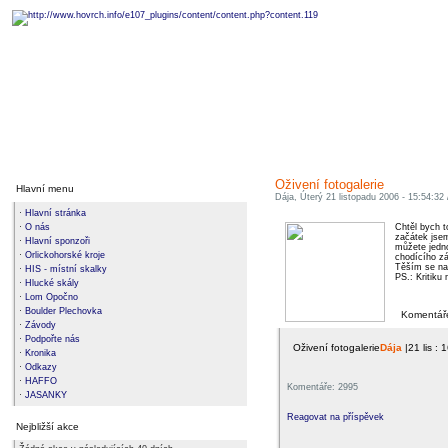
Oživení fotogalerie
Hlavní menu
Dája
, Úterý 21 listopadu 2006 - 15:54:32 
·
Hlavní stránka
·
O nás
Chtěl bych t
začátek jsem
·
Hlavní sponzoři
můžete jedno
·
Orlickohorské kroje
chodícího zá
Těším se na
·
HIS - místní skalky
PS.: Kritiku 
·
Hlucké skály
·
Lom Opočno
·
Boulder Plechovka
Komentář
·
Závody
·
Podpořte nás
Oživení fotogalerie
Dája
|21 lis : 
·
Kronika
·
Odkazy
·
HAFFO
Komentáře: 2995
·
JASANKY
Reagovat na příspěvek
Nejbližší akce