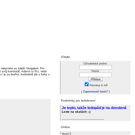
Vítejte,
Uživatelské jméno:
leznete ve zdejší fotogalerii. Pro
Heslo:
e svůj komentář, máte-li co říct, nebo
í je za dveřmi, konkrétně jde o fotky z
Pamatuj si mě
[
Zapomenuté heslo?
]
Podmínky pro ledolezení
Je teplo, takže ledopád je na dovolené
Lezte na skalách ;-)
____________________________
Online
Hostí:5