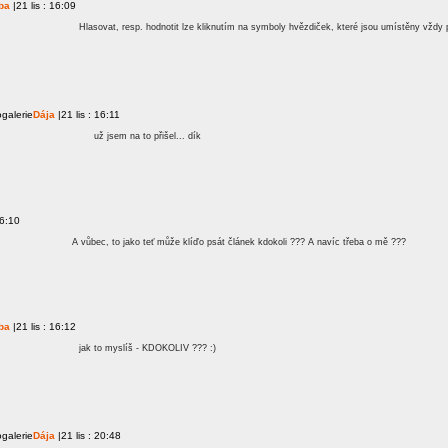
ba
|21 lis : 16:09
Hlasovat, resp. hodnotit lze kliknutím na symboly hvězdiček, které jsou umístěny vždy
galerie
Dája
|21 lis : 16:11
už jsem na to přišel... dík
16:10
A vůbec, to jako teť může klíďo psát článek kdokoli ??? A navíc třeba o mě ???
ba
|21 lis : 16:12
jak to myslíš - KDOKOLIV ??? :)
galerie
Dája
|21 lis : 20:48