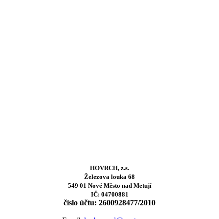
HOVRCH, z.s.
Železova louka 68
549 01 Nové Město nad Metují
IČ: 04700881
číslo účtu: 2600928477/2010