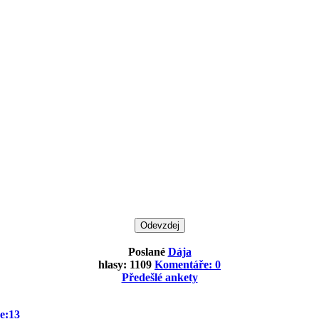
Poslané
Dája
hlasy: 1109
Komentáře: 0
Předešlé ankety
e:13