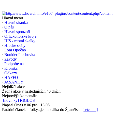
Hlavní menu
·
Hlavní stránka
·
O nás
·
Hlavní sponzoři
·
Orlickohorské kroje
·
HIS - místní skalky
·
Hlucké skály
·
Lom Opočno
·
Boulder Plechovka
·
Závody
·
Podpořte nás
·
Kronika
·
Odkazy
·
HAFFO
·
JASANKY
Nejbližší akce
Žádná akce v následujících 40 dních
Nejnovější komentáře
[novinky] RIGLOS
Napsal
Oťas
v 06 pro : 13:05
Parádní článek a fotky...jen ta dálka do Španělska
[ více ... ]