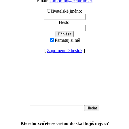
Email:
karborund@centrum.cz
Uživatelské jméno:
Heslo:
Pamatuj si mě
[
Zapomenuté heslo?
]
Kterého zvířete se cestou do skal bojíš nejvíc?