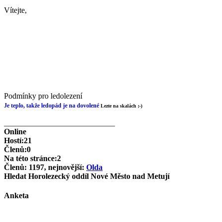
Vítejte,
Podmínky pro ledolezení
Je teplo, takže ledopád je na dovolené
Lezte na skalách ;-)
____________________________
Online
Hostí:21
Členů:0
Na této stránce:2
Členů: 1197, nejnovější:
Olda
Hledat Horolezecký oddíl Nové Město nad Metují
Anketa