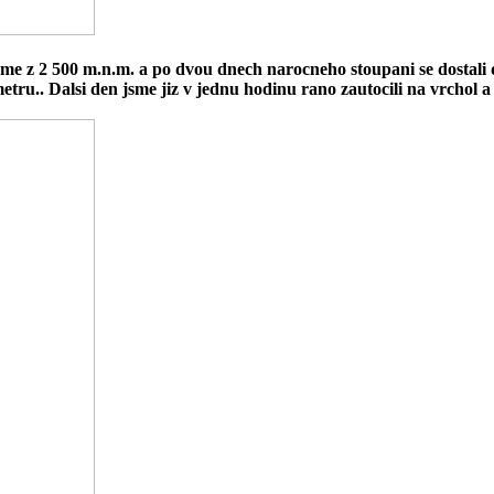
me z 2 500 m.n.m. a po dvou dnech narocneho stoupani se dostali do
 metru.. Dalsi den jsme jiz v jednu hodinu rano zautocili na vrcho