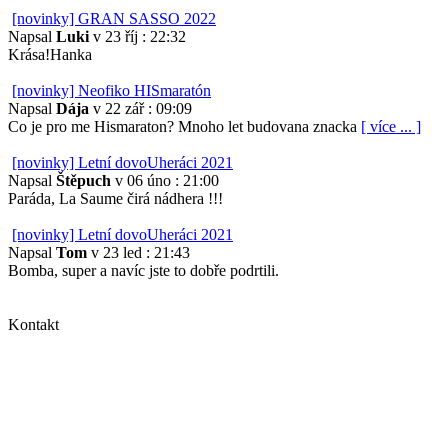
[novinky] GRAN SASSO 2022
Napsal
Luki
v 23 říj : 22:32
Krása!Hanka
[novinky] Neofiko HISmaratón
Napsal
Dája
v 22 zář : 09:09
Co je pro me Hismaraton? Mnoho let budovana znacka
[ více ... ]
[novinky] Letní dovoUheráci 2021
Napsal
Štěpuch
v 06 úno : 21:00
Paráda, La Saume čirá nádhera !!!
[novinky] Letní dovoUheráci 2021
Napsal
Tom
v 23 led : 21:43
Bomba, super a navíc jste to dobře podrtili.
Kontakt