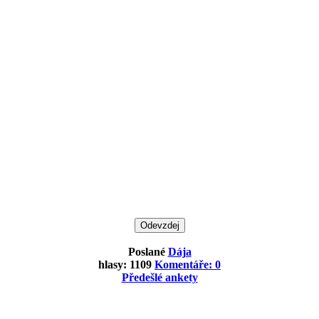
Poslané
Dája
hlasy: 1109
Komentáře: 0
Předešlé ankety