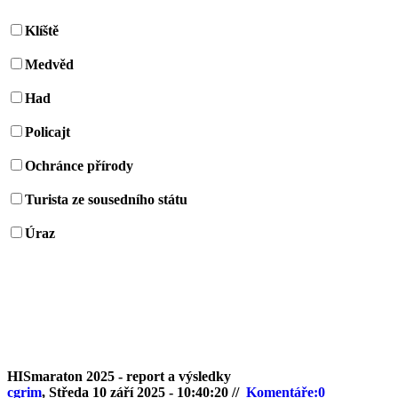
Klíště
Medvěd
Had
Policajt
Ochránce přírody
Turista ze sousedního státu
Úraz
HISmaraton 2025 - report a výsledky
cgrim
, Středa 10 září 2025 - 10:40:20 //
Komentáře:0