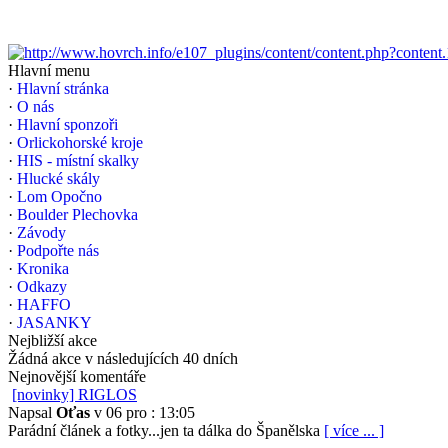
Hlavní menu
·
Hlavní stránka
·
O nás
·
Hlavní sponzoři
·
Orlickohorské kroje
·
HIS - místní skalky
·
Hlucké skály
·
Lom Opočno
·
Boulder Plechovka
·
Závody
·
Podpořte nás
·
Kronika
·
Odkazy
·
HAFFO
·
JASANKY
Nejbližší akce
Žádná akce v následujících 40 dních
Nejnovější komentáře
[novinky] RIGLOS
Napsal
Oťas
v 06 pro : 13:05
Parádní článek a fotky...jen ta dálka do Španělska
[ více ... ]