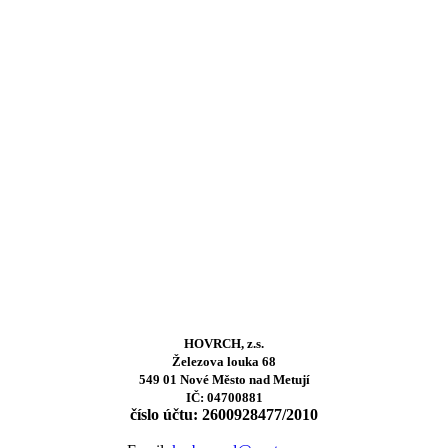
HOVRCH, z.s.
Železova louka 68
549 01 Nové Město nad Metují
IČ: 04700881
číslo účtu: 2600928477/2010