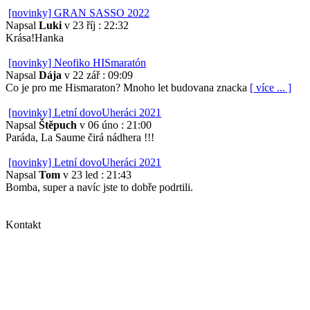
[novinky] GRAN SASSO 2022
Napsal
Luki
v 23 říj : 22:32
Krása!Hanka
[novinky] Neofiko HISmaratón
Napsal
Dája
v 22 zář : 09:09
Co je pro me Hismaraton? Mnoho let budovana znacka
[ více ... ]
[novinky] Letní dovoUheráci 2021
Napsal
Štěpuch
v 06 úno : 21:00
Paráda, La Saume čirá nádhera !!!
[novinky] Letní dovoUheráci 2021
Napsal
Tom
v 23 led : 21:43
Bomba, super a navíc jste to dobře podrtili.
Kontakt