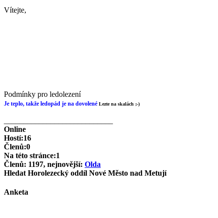
Vítejte,
Podmínky pro ledolezení
Je teplo, takže ledopád je na dovolené
Lezte na skalách ;-)
____________________________
Online
Hostí:16
Členů:0
Na této stránce:1
Členů: 1197, nejnovější:
Olda
Hledat Horolezecký oddíl Nové Město nad Metují
Anketa