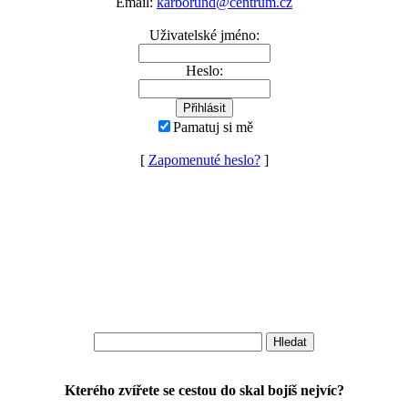
Email:
karborund@centrum.cz
Uživatelské jméno:
Heslo:
Pamatuj si mě
[
Zapomenuté heslo?
]
Kterého zvířete se cestou do skal bojíš nejvíc?