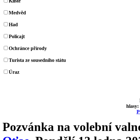
Klíště
Medvěd
Had
Policajt
Ochránce přírody
Turista ze sousedního státu
Úraz
hlasy:
P
Pozvánka na volební valn