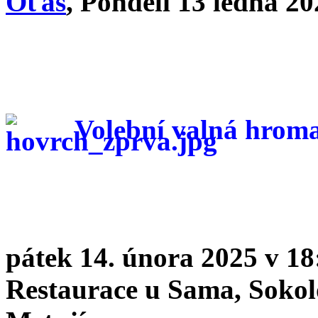
Oťas
, Pondělí 13 ledna 20
Volební valná hr
pátek 14. února 2025 v 18
Restaurace u Sama
, Soko