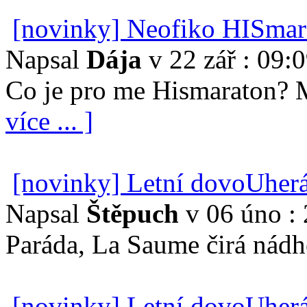
[novinky] Neofiko HISmar
Napsal
Dája
v 22 zář : 09:
Co je pro me Hismaraton? 
více ... ]
[novinky] Letní dovoUher
Napsal
Štěpuch
v 06 úno : 
Paráda, La Saume čirá nádhe
[novinky] Letní dovoUher