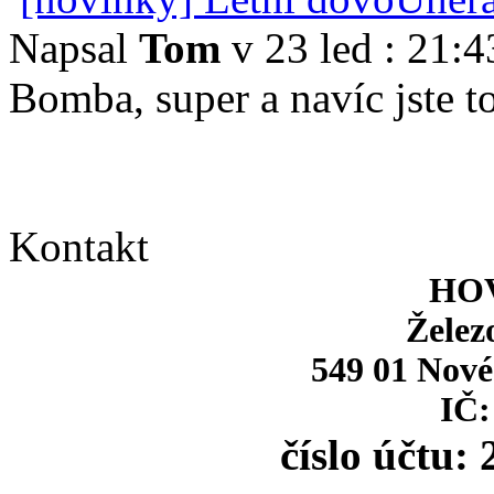
Napsal
Tom
v 23 led : 21:4
Bomba, super a navíc jste to
Kontakt
HOV
Želez
549 01 Nové
IČ:
číslo účtu: