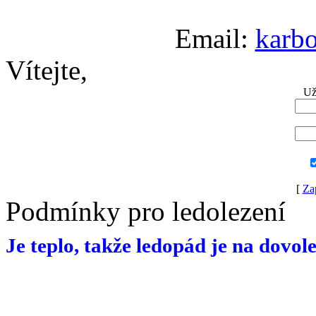
Email:
karb
Vítejte,
Už
[
Za
Podmínky pro ledolezení
Je teplo, takže ledopád je na dovol
______________________