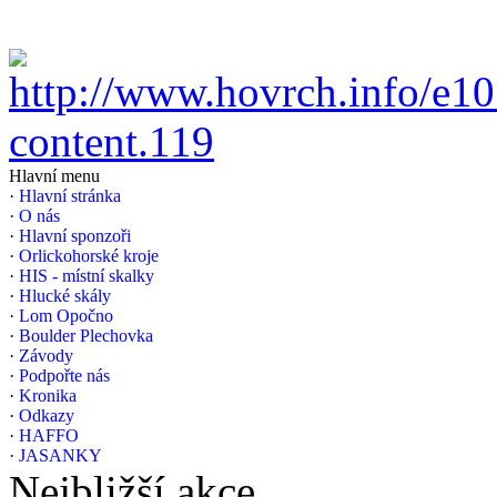
Hlavní menu
·
Hlavní stránka
·
O nás
·
Hlavní sponzoři
·
Orlickohorské kroje
·
HIS - místní skalky
·
Hlucké skály
·
Lom Opočno
·
Boulder Plechovka
·
Závody
·
Podpořte nás
·
Kronika
·
Odkazy
·
HAFFO
·
JASANKY
Nejbližší akce