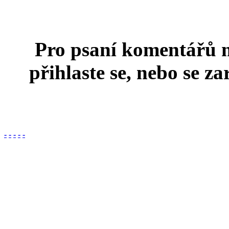
Pro psaní komentářů m
přihlaste se, nebo se za
-
-
-
-
-