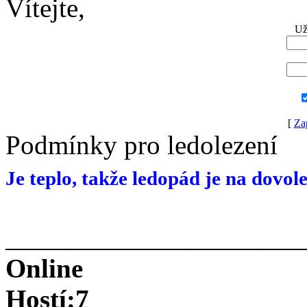
Vítejte,
Už
[
Za
Podmínky pro ledolezení
Je teplo, takže ledopád je na dovol
______________________
Online
Hostí:7