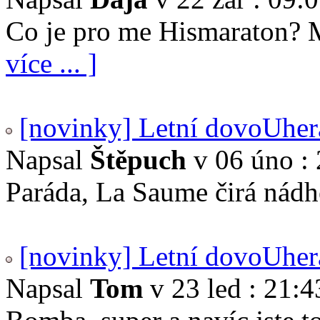
Co je pro me Hismaraton? 
více ... ]
[novinky] Letní dovoUher
Napsal
Štěpuch
v 06 úno : 
Paráda, La Saume čirá nádhe
[novinky] Letní dovoUher
Napsal
Tom
v 23 led : 21:4