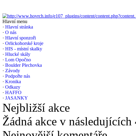
Hlavní menu
·
Hlavní stránka
·
O nás
·
Hlavní sponzoři
·
Orlickohorské kroje
·
HIS - místní skalky
·
Hlucké skály
·
Lom Opočno
·
Boulder Plechovka
·
Závody
·
Podpořte nás
·
Kronika
·
Odkazy
·
HAFFO
·
JASANKY
Nejbližší akce
Žádná akce v následujících
Nejnovější komentáře