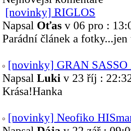
[novinky] RIGLOS
Napsal
Oťas
v 06 pro : 13:
Parádní článek a fotky...je
[novinky] GRAN SASSO 
Napsal
Luki
v 23 říj : 22:3
Krása!Hanka
[novinky] Neofiko HISma
Napsal
Dája
v 22 zář : 09: