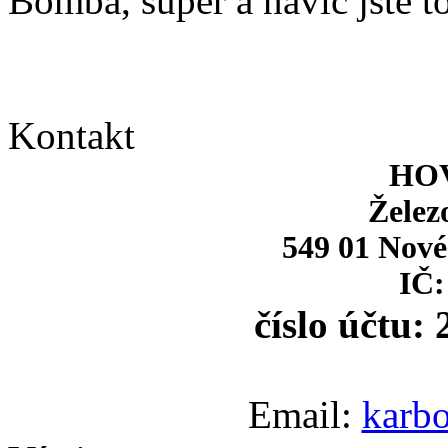
Bomba, super a navíc jste to
Kontakt
HOV
Želez
549 01 Nové
IČ:
číslo účtu:
Email:
karb