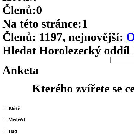
Členů:0
Na této stránce:1
Členů: 1197, nejnovější:
O
Hledat Horolezecký oddíl
Anketa
Kterého zvířete se c
Klíště
Medvěd
Had